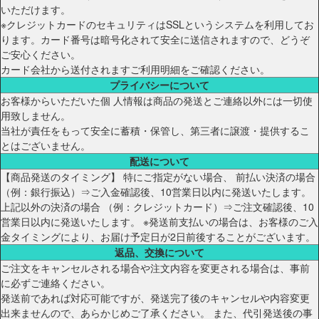
いただけます。
※クレジットカードのセキュリティはSSLというシステムを利用してお
ります。カード番号は暗号化されて安全に送信されますので、どうぞ
ご安心ください。
カード会社から送付されますご利用明細をご確認ください。
プライバシーについて
お客様からいただいた個 人情報は商品の発送とご連絡以外には一切使
用致しません。
当社が責任をもって安全に蓄積・保管し、第三者に譲渡・提供するこ
とはございません。
配送について
【商品発送のタイミング】 特にご指定がない場合、 前払い決済の場合
（例：銀行振込）⇒ご入金確認後、10営業日以内に発送いたします。
上記以外の決済の場合 （例：クレジットカード）⇒ご注文確認後、10
営業日以内に発送いたします。 ※発送前支払いの場合は、お客様のご入
金タイミングにより、お届け予定日が2日前後することがございます。
返品、交換について
ご注文をキャンセルされる場合や注文内容を変更される場合は、事前
に必ずご連絡ください。
発送前であれば対応可能ですが、発送完了後のキャンセルや内容変更
出来ませんので、あらかじめご了承ください。 また、代引発送後の事