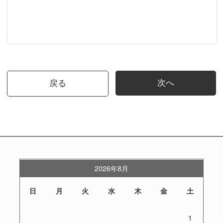
次へ
戻る
2026年8月
日
月
火
水
木
金
土
1