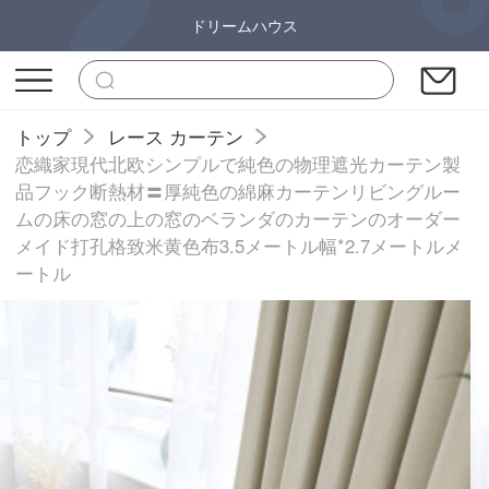
ドリームハウス
トップ
レース カーテン
恋織家現代北欧シンプルで純色の物理遮光カーテン製
品フック断熱材〓厚純色の綿麻カーテンリビングルー
ムの床の窓の上の窓のベランダのカーテンのオーダー
メイド打孔格致米黄色布3.5メートル幅*2.7メートルメ
ートル