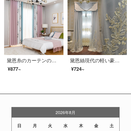
黛恩糸のカーテンの遮光布北欧簡約現代風寝室の書斎の床の窓の完成品は注文してシームレスにカーテンのピンクの布の幅をつなぎ合わせて1メートル専売します（固定幅5.1メートル；6.5メートル；7.2）
黛恩絲現代の軽い豪華なカーテン北欧客間の寝室の少女の風の純粋な色の清新な遮光のカーテンの製品ネットの赤いカーテンの外で紗の1メートルごとに何枚を撮影しますか？
¥877~
¥724~
2026年8月
日
月
火
水
木
金
土