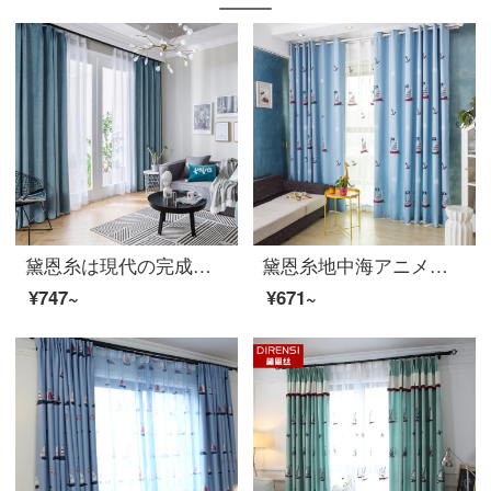
黛恩糸は現代の完成品のカーテンを簡単に予約します。北欧風の純色の寝室のリビングルームの遮光カーテンは空色の布をまいています。（加工は無料です。）
黛恩糸地中海アニメカーテン子供部屋男の子寝室書斎床窓英倫風木綿麻刺繍遮光布地の暖簾一メートル単価（加工を含む）
¥747~
¥671~