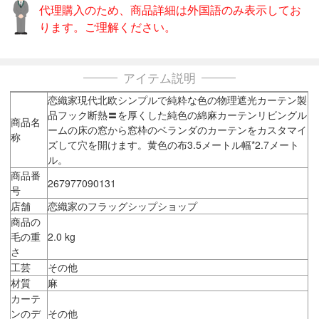
代理購入のため、商品詳細は外国語のみ表示してお
ります。ご理解ください。
アイテム説明
恋織家現代北欧シンプルで純粋な色の物理遮光カーテン製
品フック断熱〓を厚くした純色の綿麻カーテンリビングル
商品名
ームの床の窓から窓枠のベランダのカーテンをカスタマイ
称
ズして穴を開けます。黄色の布3.5メートル幅*2.7メート
ル。
商品番
267977090131
号
店舗
恋織家のフラッグシップショップ
商品の
毛の重
2.0 kg
さ
工芸
その他
材質
麻
カーテ
ンのデ
その他