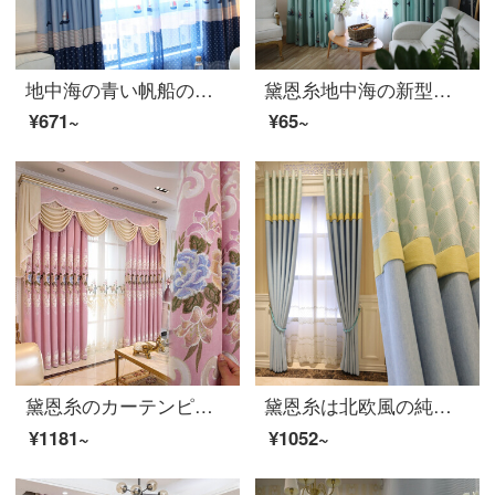
地中海の青い帆船の子供の部屋のカーテンの全遮光布をカスタマイズして完成品の床に置く窓のカーテンの布の一メートルごとに（加工が無料です）は何メートルを要して何件を撮影しますか？
黛恩糸地中海の新型のカーテン子供部屋の書斎の漫画の帆船の刺繍のカーテンの緑色のカスタマイズ布の0.1メートルは撮影を補います。
¥671~
¥65~
黛恩糸のカーテンピンク欧風田園姫風結婚室のリビングルームのカーテンのオーダーメイドピンクの布一メートル（加工は無料で、カーテンとアクセサリーなどは別途計算します）
黛恩糸は北欧風の純色のカーテンを簡単に予約しました。現代のリビングルームの窓の遮光布は図のようにつなぎ合わせて布毎メートル（加工無料）何枚か撮りますか？
¥1181~
¥1052~