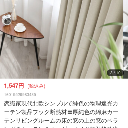
3
/
10
1,547円
(税込み)
16019529983435
恋織家現代北欧シンプルで純色の物理遮光カ
ーテン製品フック断熱材〓厚純色の綿麻カー
テンリビングルームの床の窓の上の窓のベラ