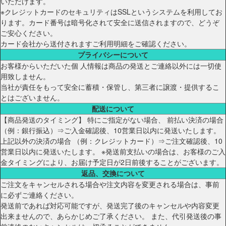
いただけます。
※クレジットカードのセキュリティはSSLというシステムを利用してお
ります。カード番号は暗号化されて安全に送信されますので、どうぞ
ご安心ください。
カード会社から送付されますご利用明細をご確認ください。
プライバシーについて
お客様からいただいた個 人情報は商品の発送とご連絡以外には一切使
用致しません。
当社が責任をもって安全に蓄積・保管し、第三者に譲渡・提供するこ
とはございません。
配送について
【商品発送のタイミング】 特にご指定がない場合、 前払い決済の場合
（例：銀行振込）⇒ご入金確認後、10営業日以内に発送いたします。
上記以外の決済の場合 （例：クレジットカード）⇒ご注文確認後、10
営業日以内に発送いたします。 ※発送前支払いの場合は、お客様のご入
金タイミングにより、お届け予定日が2日前後することがございます。
返品、交換について
ご注文をキャンセルされる場合や注文内容を変更される場合は、事前
に必ずご連絡ください。
発送前であれば対応可能ですが、発送完了後のキャンセルや内容変更
出来ませんので、あらかじめご了承ください。 また、代引発送後の事