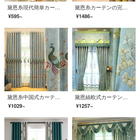
黛恩糸現代簡単カーテン北欧無地エコ遮光カーテンリビングルームのカーテン既製オーダーメードグレー紗毎メートル（加工無料）
黛恩糸カーテンの完成品は現代北欧風客間の寝室に軽くて豪華で純色のカーテンをつなぎ合わせます。図のカーテンのように一メートルに何枚か撮ります。
¥595~
¥1486~
黛恩糸中国式カーテンカスタム簡単現代リビングルームのシニール刺繍のクジャクのカーテン完成品の新中国式ブルーの布幅一メートル専門写真（花の位置0.325、加工無料）
黛恩絲欧式カーテン布豪華客間の寝室の浮き彫りの花の遮光布の清新な紗のカーテンの別荘のオーダーメイド布の一メートルごとに(花の位の0.36、カーテンの頭と軌道の部品などは別に計算します)は何メートルを要して何枚か撮ります(詳しくは顧客サービスを問合せします)
¥1029~
¥1257~