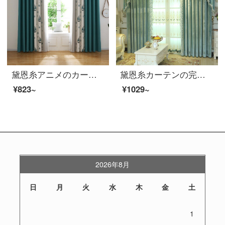
黛恩糸アニメのカーテンは男の子と女の子の寝室の北欧地中海風の帆船の砦の子供部屋の遮光カーテンに青い帆船の布幅が一メートルあります。（固定幅は5.2メートル、6.5メートル、7.9メートルあります。）
黛恩糸カーテンの完成品は豪華で、ヨーロッパ式の現代簡単な予約です。北欧風の純色の絨布の寝室の窓の遮光カーテンは写真のようにつなぎ合わせて布の一メートルごとに（無料のカーテンと部品などを加工して別に計算します。）何メートルを要して何枚か撮りますか？
¥823~
¥1029~
2026年8月
日
月
火
水
木
金
土
1