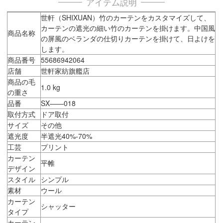
アイテム説明
世軒（SHIXUAN）竹のカーテンをカスタマイズして、
カーテンの遮光の細い竹のカーテンを掛けます。中国風
商品名称
の屏風のベランダの仕切りカーテンを掛けて、日よけを
します。
商品番号
55686942064
店舗
世軒家紡旗艦店
商品の毛
1.0 kg
の重さ
品番
SX——018
取付方式
ドア取付
サイズ
その他
遮光度
半遮光40%-70%
工芸
プリント
カーテン
平帷
デザイン
スタイル
シンプル
素材
ウール
カーテン
シャッター
タイプ
カーテン