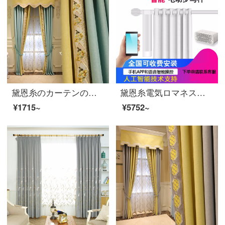
黛恩糸のカーテンの完成品は簡単に現代の客間の寝室の遮光布の翻り窓の綿の麻の刺繍の模様をつないでアメリカ式のカーテンの布をつなぎます。
黛恩糸電気ロマネスクスマートホームレール無線リモコンwifi携帯APP音声コントロールカーテン静音タイプ2.5 mフルセット注文しました。カスタマーサービスに連絡してください。
¥1715~
¥5752~