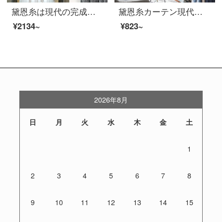
黛恩糸は現代の完成品のカーテンのシェニールを簡単に予約して、厚いジャカードの寝室のリビングルームの窓の下で窓の遮光カーテンを揺らします。
黛恩糸カーテン現代簡単北欧風リビングルームの遮光カーテン2019新型純色生地デザイン一(波紋青色)布幅一メートル(幅は5.3メートル、6.3メートル、7.3メートルの3種類)
¥2134~
¥823~
2026年8月
日
月
火
水
木
金
土
1
2
3
4
5
6
7
8
9
10
11
12
13
14
15