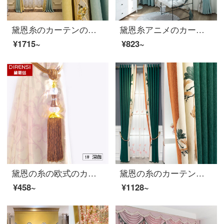
黛恩糸のカーテンの完成品は簡単に現代の客間の寝室の遮光布の翻り窓の綿の麻の刺繍の模様をつないでアメリカ式のカーテンの布をつなぎます。
黛恩糸アニメのカーテンは清新で北欧の女の子の部屋の男の子の部屋の寝室が簡単に現代の遮光布の完成品を注文してカーテンの子供部屋を注文して作らせます。抹茶緑の布の幅一メートルの専門写真（加工無料）
¥1715~
¥823~
黛恩の糸の欧式のカーテンはボールの蘇州を掛けて紐を縛ってボールを掛けて壁のフックの部品のアクセサリの深いカレーの色を掛けます。
黛恩の糸のカーテンの完成品は軽くて贅沢で、現代のティップの遮光布の寝室の客間はシームレスにシェニールの模仿のカシミアのカーテンの布の墨の緑色の布の幅の1メートルをつなぎ合わせます（固定の幅：5メートル；6.3メートル；7メートル）
¥458~
¥1128~