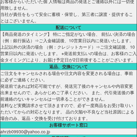
お客様からいただいた個 人情報は商品の発送とご連絡以外には一切使
用致しません。
当社が責任をもって安全に蓄積・保管し、第三者に譲渡・提供するこ
とはございません。
配送について
【商品発送のタイミング】 特にご指定がない場合、 前払い決済の場合
（例：銀行振込）⇒ご入金確認後、10営業日以内に発送いたします。
上記以外の決済の場合 （例：クレジットカード）⇒ご注文確認後、10
営業日以内に発送いたします。 ※発送前支払いの場合は、お客様のご入
金タイミングにより、お届け予定日が2日前後することがございます。
返品、交換について
ご注文をキャンセルされる場合や注文内容を変更される場合は、事前
に必ずご連絡ください。
発送前であれば対応可能ですが、発送完了後のキャンセルや内容変更
出来ませんので、あらかじめご了承ください。 また、代引発送後の事
前連絡のないキャンセルは一切承ることができません。
送料など実費請求させて頂きますので、必ず一度商品をお受け取りい
ただいてからの対応となります。 品の欠陥や不良など当社原因による
場合のみ、返品・交換を受け付けております。
お客様サポート窓口
ahrzb09930@yahoo.co.jp