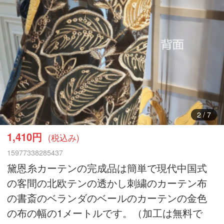
3
/
7
1,410円
(税込み)
15977338285437
黛恩糸カーテンの完成品は簡単で現代中国式
の客間の北欧テンの透かし刺繍のカーテン布
の書斎のベランダのベールのカーテンの金色
の布の幅の1メートルです。（加工は無料で