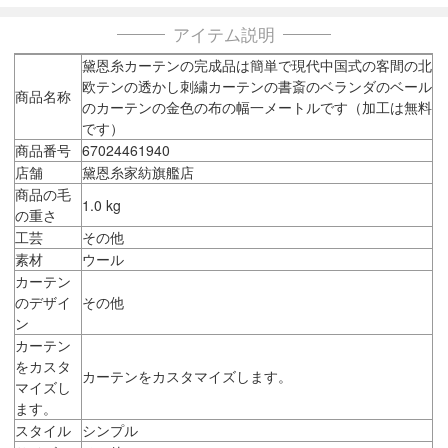
アイテム説明
黛恩糸カーテンの完成品は簡単で現代中国式の客間の北
欧テンの透かし刺繍カーテンの書斎のベランダのベール
商品名称
のカーテンの金色の布の幅一メートルです（加工は無料
です）
商品番号
67024461940
店舗
黛恩糸家紡旗艦店
商品の毛
1.0 kg
の重さ
工芸
その他
素材
ウール
カーテン
のデザイ
その他
ン
カーテン
をカスタ
カーテンをカスタマイズします。
マイズし
ます。
スタイル
シンプル