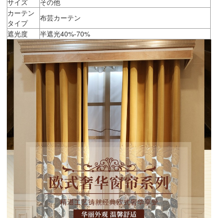
サイズ
その他
カーテン
布芸カーテン
タイプ
遮光度
半遮光40%-70%