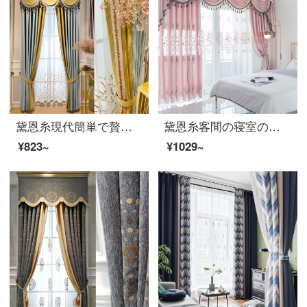
黛恩糸現代簡単で贅沢な風の法式の寝室の客間の高精密なシミュレーションの絹織物の顔の遮光のカーテンの青い紗の幅の1メートル(加工無料)
黛恩糸客間の寝室のカーテンは高級です。簡単に現代のシェニールはカーテンを開けて、女の子の部屋の王女風の窓を開けます。少女の粉は小清新です。半遮光布のピンクの布は一メートルごとに（加工は無料です。カーテンとアクセサリーなどは別です。）
¥823~
¥1029~