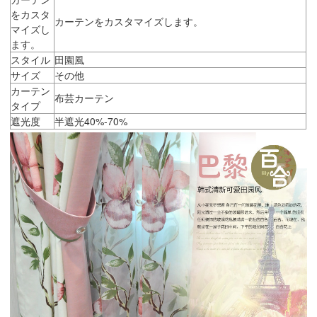
をカスタ
カーテンをカスタマイズします。
マイズし
ます。
スタイル
田園風
サイズ
その他
カーテン
布芸カーテン
タイプ
遮光度
半遮光40%-70%