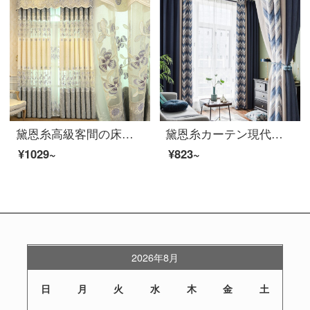
黛恩糸高級客間の床につくカーテンは簡単に現代完成品のシニールカーテンを注文して寝室の半遮光カーテンの大気を設計します。
黛恩糸カーテン現代簡単北欧風リビングルームの遮光カーテン2019新型純色生地デザイン一(波紋青色)布幅一メートル(幅は5.3メートル、6.3メートル、7.3メートルの3種類)
¥1029~
¥823~
2026年8月
日
月
火
水
木
金
土