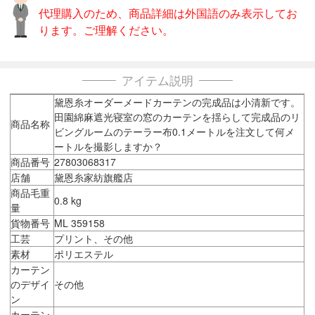
代理購入のため、商品詳細は外国語のみ表示してお
ります。ご理解ください。
アイテム説明
黛恩糸オーダーメードカーテンの完成品は小清新です。
田園綿麻遮光寝室の窓のカーテンを揺らして完成品のリ
商品名称
ビングルームのテーラー布0.1メートルを注文して何メ
ートルを撮影しますか？
商品番号
27803068317
店舗
黛恩糸家紡旗艦店
商品毛重
0.8 kg
量
貨物番号
ML 359158
工芸
プリント、その他
素材
ポリエステル
カーテン
のデザイ
その他
ン
カーテン