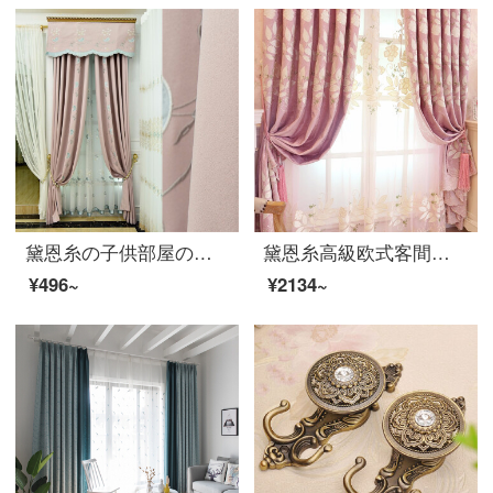
黛恩糸の子供部屋のカーテンピンクのアニメかわいい小鳥の刺繍は簡単で現代の小清新なカーテンの布のオーダーメイドの小鳥のレースの幅0.65メートルは高いものを買って何メートルを要して何枚を撮りますか？
黛恩糸高級欧式客間寝室のシニール刺繍のカーテンが完成したカーテンのピンクがカーテンのようになっています。
¥496~
¥2134~