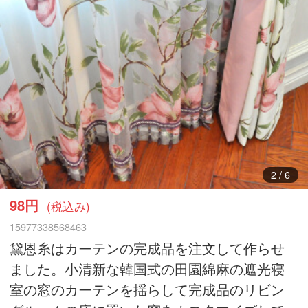
3
/
6
98円
(税込み)
15977338568463
黛恩糸はカーテンの完成品を注文して作らせ
ました。小清新な韓国式の田園綿麻の遮光寝
室の窓のカーテンを揺らして完成品のリビン