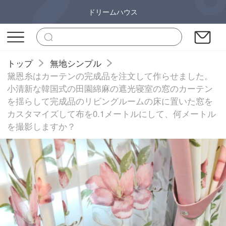
ドリームハウス
トップ
無地シンプル
黛恩糸はカーテンの完成品を注文して作らせました。
小清新な韓国式の田園綿麻の遮光寝室の窓のカーテン
を揺らして完成品のリビングルームの床に置いた窓を
カスタマイズして布を0.1メートルにして、何メートル
を撮影しますか？