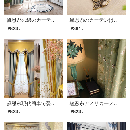
黛恩糸の綿のカーテンは北欧の簡単なカーテンを布しています。韓式の田園の両面の遮光布の葉っぱは純色の寝室の客間の窓の下にある緑の布は一メートルごとに何枚撮りますか？
黛恩糸のカーテンは壁フックの欧式壁フックの古青色を何組か撮ります。（詳しくはカスタマーサービスに相談します。）
¥823~
¥381~
黛恩糸現代簡単で贅沢な風の法式の寝室の客間の高精密なシミュレーションの絹織物の顔の遮光のカーテンの青い紗の幅の1メートル(加工無料)
黛恩糸アメリカーノ花鳥の田園カーテン完成品リビングルームの床にある窓の綿麻カスタマイズカーテンの窓の紗墨緑（加工無料）布毎メートル（詳細な問い合わせサービス）
¥823~
¥823~