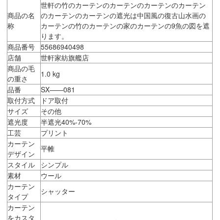
世軒の竹のカーテンのカーテンのカーテンのカーテン
商品の名
のカーテンのカーテンの遮光は中国風の復古山水画の
称
カーテンの竹のカーテンの家のカーテンの9魚の図を遮
ります。
商品番号
55686940498
店舗
世軒家紡旗艦店
商品の毛
1.0 kg
の重さ
品番
SX——081
取付方式
ドア取付
サイズ
その他
遮光度
半遮光40%-70%
工芸
プリント
カーテン
平帷
デザイン
スタイル
シンプル
素材
ウール
カーテン
シャッター
タイプ
カーテン
をカスタ