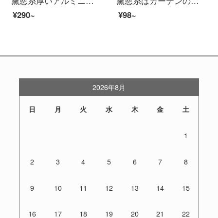
黛恩糸厚いアルミニウム合金のカーテンレール静音直レールレールレールレールレールレールレールレールレールレールレールレールレールレールレールモノレール郵送土豪金-金属ホイールは何メートルで何枚撮りますか？
黛恩糸はカーテンの完成品を注文して作らせました。小清新な韓国式の田園綿麻の遮光寝室の窓のカーテンを揺らして完成品のリビングルームの床に置いた窓をカスタマイズして布を0.1メートルにして、何メートルを撮影しますか？
¥290~
¥98~
2026年8月
日
月
火
水
木
金
土
1
2
3
4
5
6
7
8
9
10
11
12
13
14
15
16
17
18
19
20
21
22