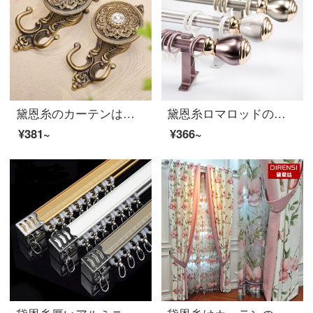
黛恩糸のカーテンは壁フックの欧式壁フックの古青色を何組か撮ります。（詳しくはカスタマーサービスに相談します。）
黛恩糸ロマロッドのカーテンロッドに厚いアルミニウム合金のカーテンレールサポート部品静音単棒の真珠白棒の一メートルあたり（何メートルで何枚か撮りますか？）
¥381~
¥366~