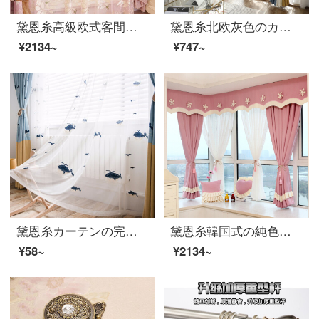
黛恩糸高級欧式客間寝室のシニール刺繍のカーテンが完成したカーテンのピンクがカーテンのようになっています。
黛恩糸北欧灰色のカーテンは簡単に姜黄に遮光布をつないで着地する客間のカーテン現代簡単なベージュ色の布の一メートルごとに(三色はつなぎ合わせて、加工は無料です)、何メートルを要して何枚撮りますか？
¥2134~
¥747~
黛恩糸カーテンの完成品の子供の部屋の男の子の女の子は簡単に近代的な地中海の北欧の風の遮光の布の紗毎メートル（加工が無料です）を注文して0.1メートルもっぱら撮影します。
黛恩糸韓国式の純色の綿麻の王女のピンクのカーテンの子供部屋の窓の寝室の客間の遮光した床の窓の完成品はピンク色を注文して作らせます。
¥58~
¥2134~