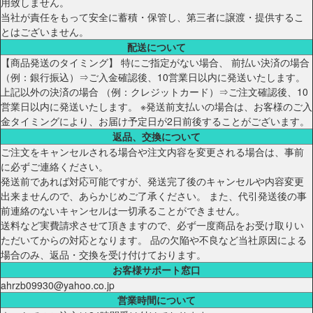
用致しません。
当社が責任をもって安全に蓄積・保管し、第三者に譲渡・提供するこ
とはございません。
配送について
【商品発送のタイミング】 特にご指定がない場合、 前払い決済の場合
（例：銀行振込）⇒ご入金確認後、10営業日以内に発送いたします。
上記以外の決済の場合 （例：クレジットカード）⇒ご注文確認後、10
営業日以内に発送いたします。 ※発送前支払いの場合は、お客様のご入
金タイミングにより、お届け予定日が2日前後することがございます。
返品、交換について
ご注文をキャンセルされる場合や注文内容を変更される場合は、事前
に必ずご連絡ください。
発送前であれば対応可能ですが、発送完了後のキャンセルや内容変更
出来ませんので、あらかじめご了承ください。 また、代引発送後の事
前連絡のないキャンセルは一切承ることができません。
送料など実費請求させて頂きますので、必ず一度商品をお受け取りい
ただいてからの対応となります。 品の欠陥や不良など当社原因による
場合のみ、返品・交換を受け付けております。
お客様サポート窓口
ahrzb09930@yahoo.co.jp
営業時間について