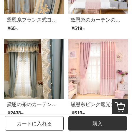
黛恩糸フランス式ヨーロッパ式の客間のカーテン寝室の刺繍が豪華なイタリアのシルクのカーテンアメリカ式の近代的な完成品は単色の布を注文して一メートルごとに(幅2.8を決めて高いカーテンと部品などを買って別の計算)を定めて0.1メートルを注文して撮ります。
黛恩糸のカーテンの遮光布北欧簡約現代風寝室の書斎の床の窓の完成品は注文してシームレスにカーテンのピンクのシフォンの白い紗の幅の1メートルをつなぎ合わせて特別に撮ります（加工は無料です）。
¥65~
¥519~
黛恩の糸のカーテンの完成品は簡単に現代の寝室の客間の刺繍の高精密な王女の風のカーテンの遮光の布の青色を図のカーテンのようです。
黛恩糸ピンク遮光カーテン紗簾婚房子供部屋スイート少女部屋韓国式田園純色のカーテン一メートル単価（加工を含む）一メートル当たりの単価（加工を含む）
¥2438~
¥519~
カートに入れる
購入