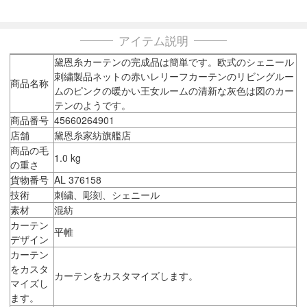
アイテム説明
黛恩糸カーテンの完成品は簡単です。欧式のシェニール
刺繍製品ネットの赤いレリーフカーテンのリビングルー
商品名称
ムのピンクの暖かい王女ルームの清新な灰色は図のカー
テンのようです。
商品番号
45660264901
店舗
黛恩糸家紡旗艦店
商品の毛
1.0 kg
の重さ
貨物番号
AL 376158
技術
刺繍、彫刻、シェニール
素材
混紡
カーテン
平帷
デザイン
カーテン
をカスタ
カーテンをカスタマイズします。
マイズし
ます。