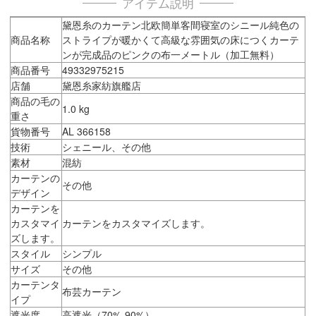
アイテム説明
黛恩糸のカーテン北欧簡単客間寝室のシニール純色の
商品名称
ストライプが暖かくて高級な雰囲気の床につくカーテ
ンが完成品のピンクの布一メートル（加工無料）
商品番号
49332975215
店舗
黛恩糸家紡旗艦店
商品の毛の
1.0 kg
重さ
貨物番号
AL 366158
技術
シェニール、その他
素材
混紡
カーテンの
その他
デザイン
カーテンを
カスタマイ
カーテンをカスタマイズします。
ズします。
スタイル
シンプル
サイズ
その他
カーテンタ
布芸カーテン
イプ
遮光度
高遮光（70%-90%）