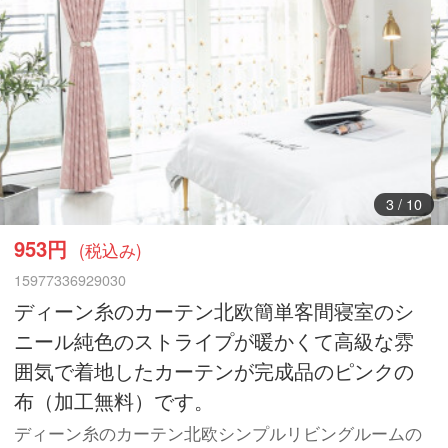
3
/
10
953円
(税込み)
15977336929030
ディーン糸のカーテン北欧簡単客間寝室のシ
ニール純色のストライプが暖かくて高級な雰
囲気で着地したカーテンが完成品のピンクの
布（加工無料）です。
ディーン糸のカーテン北欧シンプルリビングルームの