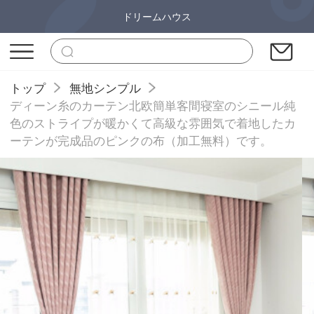
ドリームハウス
トップ
無地シンプル
ディーン糸のカーテン北欧簡単客間寝室のシニール純
色のストライプが暖かくて高級な雰囲気で着地したカ
ーテンが完成品のピンクの布（加工無料）です。