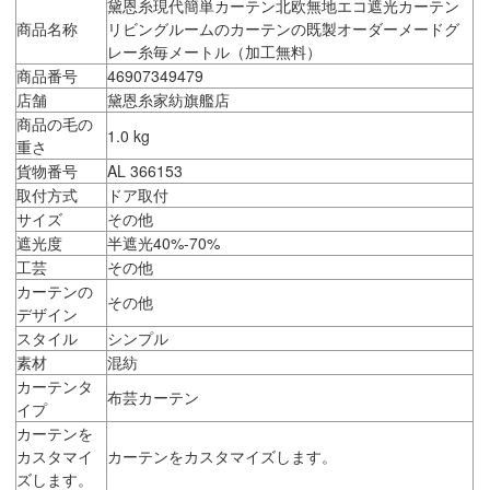
黛恩糸現代簡単カーテン北欧無地エコ遮光カーテン
商品名称
リビングルームのカーテンの既製オーダーメードグ
レー糸毎メートル（加工無料）
商品番号
46907349479
店舗
黛恩糸家紡旗艦店
商品の毛の
1.0 kg
重さ
貨物番号
AL 366153
取付方式
ドア取付
サイズ
その他
遮光度
半遮光40%-70%
工芸
その他
カーテンの
その他
デザイン
スタイル
シンプル
素材
混紡
カーテンタ
布芸カーテン
イプ
カーテンを
カスタマイ
カーテンをカスタマイズします。
ズします。