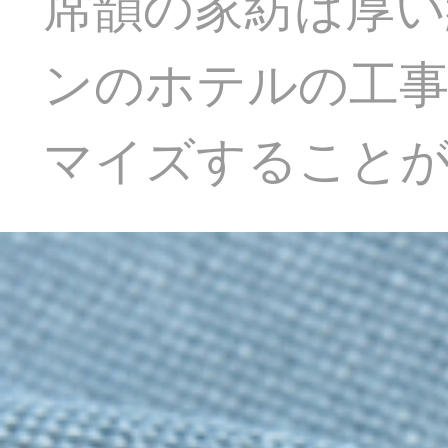
席韻の家紡は厚い
ンのホテルの工事
マイズすること