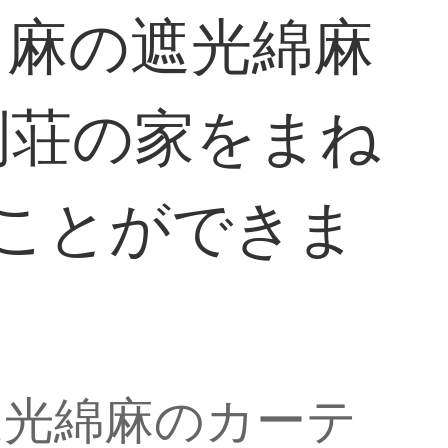
て麻の遮光綿麻
別荘の家をまね
ことができま
遮光綿麻のカーテ