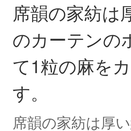
席韻の家紡は
のカーテンの
て1粒の麻を
す。
席韻の家紡は厚い