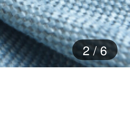
3
/
6