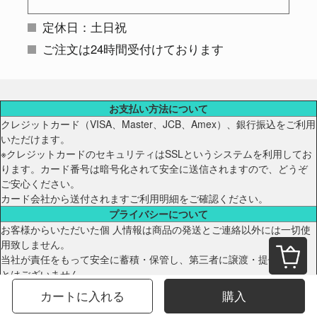
定休日：土日祝
ご注文は24時間受付けております
お支払い方法について
クレジットカード（VISA、Master、JCB、Amex）、銀行振込をご利用
いただけます。
※クレジットカードのセキュリティはSSLというシステムを利用してお
ります。カード番号は暗号化されて安全に送信されますので、どうぞ
ご安心ください。
カード会社から送付されますご利用明細をご確認ください。
プライバシーについて
お客様からいただいた個 人情報は商品の発送とご連絡以外には一切使
用致しません。
当社が責任をもって安全に蓄積・保管し、第三者に譲渡・提供するこ
とはございません。
配送について
カートに入れる
購入
【商品発送のタイミング】 特にご指定がない場合、 前払い決済の場合