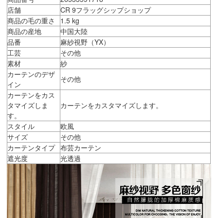
店舗
CR 9フラッグシップショップ
商品の毛の重さ
1.5 kg
商品の産地
中国大陸
品番
麻紗視野（YX）
工芸
その他
素材
紗
カーテンのデザ
その他
イン
カーテンをカス
タマイズしま
カーテンをカスタマイズします。
す。
スタイル
欧風
サイズ
その他
カーテンタイプ
布芸カーテン
遮光度
光透過