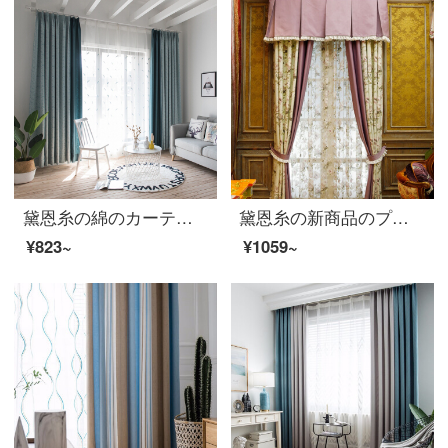
黛恩糸の綿のカーテンは北欧の簡単なカーテンを布しています。韓式の田園の両面の遮光布の葉っぱは純色の寝室の客間の窓の下にある緑の布は一メートルごとに何枚撮りますか？
黛恩糸の新商品のプリントカントリーカーテンリビングルームのカーテンカーテンのカーテンのオーダーメード布毎メートル（横綴りとカーテンデザインを含まない）は何メートルで何枚か撮りますか？
¥823~
¥1059~