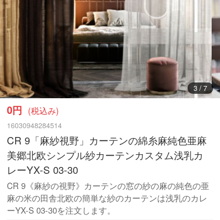
3
/
7
0円
(税込み)
16030948284514
CR 9「麻紗視野」カーテンの綿糸麻純色亜麻
美郷北欧シンプル紗カーテンカスタム浅乳カ
レーYX-S 03-30
CR 9《麻紗の視野》カーテンの窓の紗の麻の純色の亜
麻の米の田舎北欧の簡単な紗のカーテンは浅乳のカレ
ーYX-S 03-30を注文します。