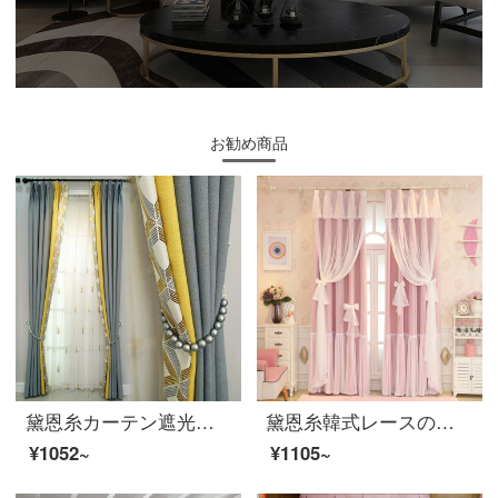
お勧め商品
黛恩糸カーテン遮光布北欧簡単現代カーテン完成品リビングルームの床に置くカーテンカスタムAタイプ（灰色）の布幅一メートル（加工無料）
黛恩糸韓式レースのカーテンの完成品の王女風の遮光窓の紗の寝室は注文して現代簡単に窓の客間のピンクの布紗の一体を翻します（加工は無料です）は何メートルを要して何件撮りますか？
¥1052~
¥1105~