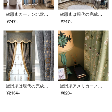
黛恩糸カーテン北欧スタイルは簡単で現代カーテンの高遮光縦ストライプの綿麻寝室客間カスタマイズカーテン製品の青い布一メートル（加工無料）です。
黛恩糸は現代の完成品のカーテンを簡単に予約しました。北欧風の寝室のリビングルームはカシミヤの花を模した遮光布のカーテンを模しています。
¥747~
¥747~
黛恩糸は現代の完成品のカーテンのシェニールを簡単に予約して、厚いジャカードの寝室のリビングルームの窓の下で窓の遮光カーテンを揺らします。
黛恩糸アメリカーノ花鳥の田園カーテン完成品リビングルームの床にある窓の綿麻カスタマイズカーテンの窓の紗墨緑（加工無料）布毎メートル（詳細な問い合わせサービス）
¥2134~
¥823~