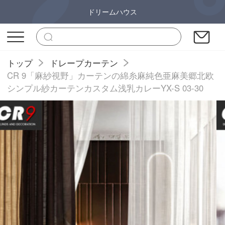
ドリームハウス
トップ
ドレープカーテン
CR 9「麻紗視野」カーテンの綿糸麻純色亜麻美郷北欧
シンプル紗カーテンカスタム浅乳カレーYX-S 03-30